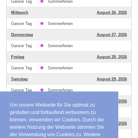
Ganzer Tag
Sommerferien
Mittwoch
August 26, 2026
Ganzer Tag
Sommerferien
Donnerstag
August 27, 2026
Ganzer Tag
Sommerferien
Freitag
August 28, 2026
Ganzer Tag
Sommerferien
Samstag
August 29, 2026
Ganzer Tag
Sommerferien
Sonntag
August 30, 2026
Um unsere Webseite für Sie optimal zu
gestalten und fortlaufend verbessern zu
Ganzer Tag
Sommerferien
können, verwenden wir Cookies. Durch die
Montag
August 31, 2026
weitere Nutzung der Webseite stimmen Sie
der Verwendung von Cookies zu. Weitere
Ganzer Tag
Sommerferien