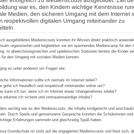
ler erfolgreich zu Medienscouts ausgebildet. Ziel de
ildung war es, den Kindern wichtige Kenntnisse ru
ale Medien, den sicheren Umgang mit dem Internet 
n respektvollen digitalen Umgang miteinander zu
itteln.
isch ausgebildeten Medienscouts konnten ihr Wissen direkt praktisch anwende
sam organisierten und begleiteten sie ein spannendes Mediencamp für den 
ng. In abwechslungsreichen und spielerischen Stationen lernten die Kinder wi
 für den Umgang mit sozialen Medien kennen.
ging es unter anderem um Fragen wie:
lche Informationen sollte ich niemals im Internet teilen?
e gehe ich freundlich und respektvoll miteinander online um?
s kann ich tun, wenn ich im Internet etwas Unangenehmes erlebe?
e erkenne ich sichere und vertrauenswürdige Inhalte?
ers wichtig war es den Medienscouts, die Inhalte kindgerecht und anschauli
teln. Durch Spiele und gemeinsame Gespräche konnten die Schülerinnen und
wichtige Erfahrungen sammeln und gleichzeitig Spaß haben.
nsa Grundschule ist stolz auf die engagierten Medienscouts und freut sich, d