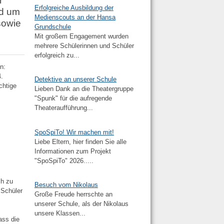
r
Erfolgreiche Ausbildung der
nd um
Medienscouts an der Hansa
sowie
Grundschule
Mit großem Engagement wurden
mehrere Schülerinnen und Schüler
erfolgreich zu...
n:
4.
Detektive an unserer Schule
chtige
Lieben Dank an die Theatergruppe
"Spunk" für die aufregende
Theateraufführung...
SpoSpiTo! Wir machen mit!
Liebe Eltern, hier finden Sie alle
Informationen zum Projekt
"SpoSpiTo" 2026.....
ch zu
Besuch vom Nikolaus
 Schüler
Große Freude herrschte an
unserer Schule, als der Nikolaus
unsere Klassen...
ass die